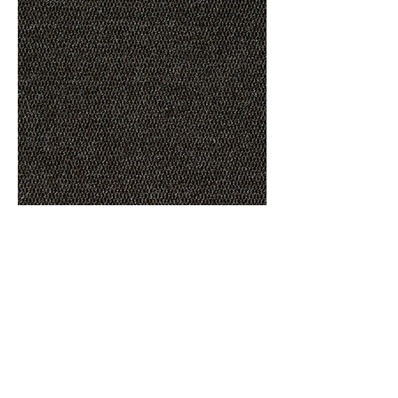
Especificações Técnicas
Construção: Agulhado estruturado
Tipo de fio/fibra: 100% Stainproof
Miracle Fibre® (PP)
Altura total: 7,0 mm (± 10%)
Aplicação (EN 1307): 33 - Comercial
pesado